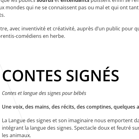
r que les publics
sourds
et
entendants
puissent enfin se re
 deux mondes qui ne se connaissent pas ou mal et qui ont ta
ts.
e, avec inventivité et créativité, auprès d’un public pour qui 
pprentis-comédiens en herbe.
CONTES SIGNÉS
Contes et langue des signes pour bébés
Une voix, des mains, des récits, des comptines, quelques
La Langue des signes et son imaginaire nous emportent dan
intégrant la langue des signes. Spectacle doux et feutré sur
les animaux.