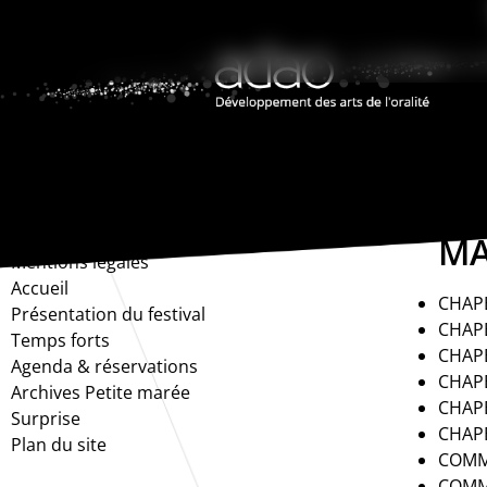
L’
PAGES
SP
MA
Mentions légales
Accueil
CHAP
Présentation du festival
CHAP
Temps forts
CHAP
Agenda & réservations
CHAP
Archives Petite marée
CHAP
Surprise
CHAP
Plan du site
COMM
COMM