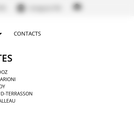
PM
Instagram PM
CONTACTS
TES
DOZ
ARIONI
OY
TUD-TERRASSON
ALLEAU