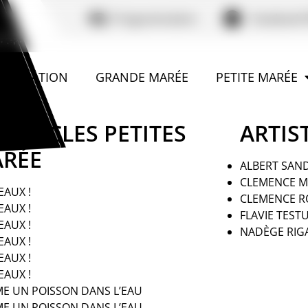
Programmation
Facebook 
ASSOCIATION
GRANDE MARÉE
PETITE MARÉE
ECTACLES PETITES
ARTIS
RÉE
ALBERT SAN
CLEMENCE M
EAUX !
CLEMENCE R
EAUX !
FLAVIE TES
EAUX !
NADÈGE RIG
EAUX !
EAUX !
EAUX !
E UN POISSON DANS L’EAU
E UN POISSON DANS L’EAU