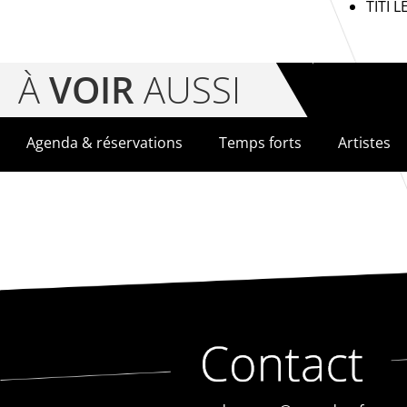
TITI L
À
VOIR
AUSSI
Agenda & réservations
Temps forts
Artistes