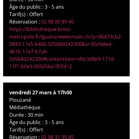
Âge du public : 3 - 5 ans
Tarif(s) : Offert
Réservation :
02 98 00 89 40
https://bibliotheque.brest-
metropole.fr/iguana/www.main.cls?p=06473cb2-
0843-11e5-b406-50568d242300&v=30cfa8ee-
461b-11e7-b7ab-
50568d242300#contentitem=d0c3d8e9-171d-
11f1-b0e9-005056a1f07d^2
vendredi 27 mars à 17h00
Plouzané
Médiathèque
Durée : 30 min
Âge du public : 3 - 5 ans
Tarif(s) : Offert
Réservation :
02 98 31 95 45