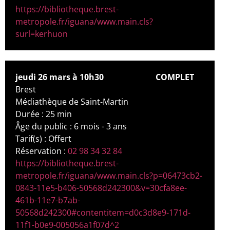
https://bibliotheque.brest-
metropole.fr/iguana/www.main.cls?
surl=kerhuon
jeudi 26 mars à 10h30
COMPLET
Brest
Médiathèque de Saint-Martin
Durée : 25 min
Âge du public : 6 mois - 3 ans
Tarif(s) : Offert
Réservation :
02 98 34 32 84
https://bibliotheque.brest-
metropole.fr/iguana/www.main.cls?p=06473cb2-
0843-11e5-b406-50568d242300&v=30cfa8ee-
461b-11e7-b7ab-
50568d242300#contentitem=d0c3d8e9-171d-
11f1-b0e9-005056a1f07d^2