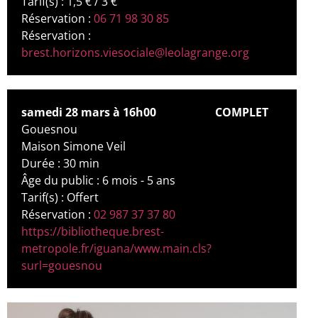
Tarif(s) : 1,5 € / 3 €
Réservation :
06 71 98 30 85
Réservation :
brest.horizons.viesociale@leolagrange.org
samedi 28 mars à 16h00
COMPLET
Gouesnou
Maison Simone Veil
Durée : 30 min
Âge du public : 6 mois - 5 ans
Tarif(s) : Offert
Réservation :
02 987 37 37 80
https://bibliotheque.brest-
metropole.fr/iguana/www.main.cls?
surl=gouesnou