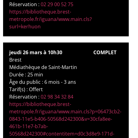
Réservation :
02 29 00 52 75
https://bibliotheque.brest-
metropole.fr/iguana/www.main.cls?
surl=kerhuon
jeudi 26 mars à 10h30
COMPLET
Brest
Médiathèque de Saint-Martin
Durée : 25 min
Âge du public : 6 mois - 3 ans
Tarif(s) : Offert
Réservation :
02 98 34 32 84
https://bibliotheque.brest-
metropole.fr/iguana/www.main.cls?p=06473cb2-
0843-11e5-b406-50568d242300&v=30cfa8ee-
461b-11e7-b7ab-
50568d242300#contentitem=d0c3d8e9-171d-