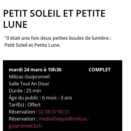
PETIT SOLEIL ET PETITE
LUNE
"Il était une fois deux petites boules de lumière :
Petit Soleil et Petite Lune.
mardi 24 mars à 10h30
COMPLET
Milizac-Guipronvel
Salle Toul An Dour
Durée : 25 min
Âge du public : 6 mois - 3 ans
Tarif(s) : Offert
Réservation :
02 98 07 90 31
Réservation :
mediatheque@milizac-
guipronvel.bzh