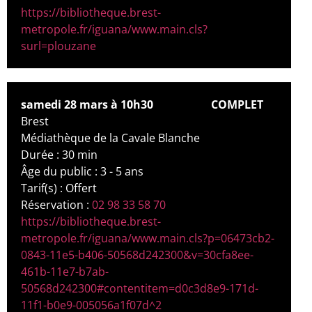
https://bibliotheque.brest-
metropole.fr/iguana/www.main.cls?
surl=plouzane
samedi 28 mars à 10h30
COMPLET
Brest
Médiathèque de la Cavale Blanche
Durée : 30 min
Âge du public : 3 - 5 ans
Tarif(s) : Offert
Réservation :
02 98 33 58 70
https://bibliotheque.brest-
metropole.fr/iguana/www.main.cls?p=06473cb2-
0843-11e5-b406-50568d242300&v=30cfa8ee-
461b-11e7-b7ab-
50568d242300#contentitem=d0c3d8e9-171d-
11f1-b0e9-005056a1f07d^2