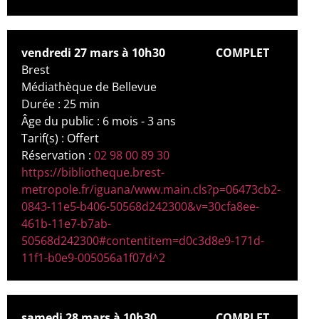
vendredi 27 mars à 10h30
COMPLET
Brest
Médiathèque de Bellevue
Durée : 25 min
Âge du public : 6 mois - 3 ans
Tarif(s) : Offert
Réservation :
02 98 00 89 30
https://bibliotheque.brest-
metropole.fr/iguana/www.main.cls?p=06473cb2-
0843-11e5-b406-50568d242300&v=30cfa8ee-
461b-11e7-b7ab-
50568d242300#contentitem=d0c3d8e9-171d-
11f1-b0e9-005056a1f07d^2
samedi 28 mars à 10h30
COMPLET