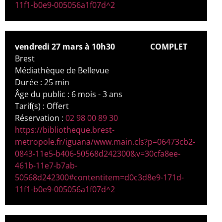
11f1-b0e9-005056a1f07d^2
vendredi 27 mars à 10h30
COMPLET
Brest
Médiathèque de Bellevue
Durée : 25 min
Âge du public : 6 mois - 3 ans
Tarif(s) : Offert
Réservation :
02 98 00 89 30
https://bibliotheque.brest-
metropole.fr/iguana/www.main.cls?p=06473cb2-
0843-11e5-b406-50568d242300&v=30cfa8ee-
461b-11e7-b7ab-
50568d242300#contentitem=d0c3d8e9-171d-
11f1-b0e9-005056a1f07d^2