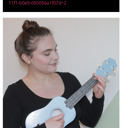
11f1-b0e9-005056a1f07d^2