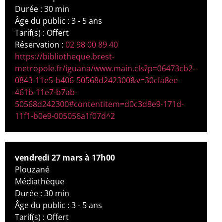
Durée : 30 min
Âge du public : 3 - 5 ans
Tarif(s) : Offert
Réservation :
02 98 00 89 40
https://bibliotheque.brest-
metropole.fr/iguana/www.main.cls?p=06473cb2-
0843-11e5-b406-50568d242300&v=30cfa8ee-
461b-11e7-b7ab-
50568d242300#contentitem=d0c3d8e9-171d-
11f1-b0e9-005056a1f07d^2
vendredi 27 mars à 17h00
Plouzané
Médiathèque
Durée : 30 min
Âge du public : 3 - 5 ans
Tarif(s) : Offert