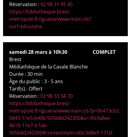
Réservation :
02 98 31 95 45
https://bibliotheque.brest-
metropole.fr/iguana/www.main.cls?
surl=plouzane
samedi 28 mars à 10h30
COMPLET
Brest
Médiathèque de la Cavale Blanche
Durée : 30 min
Âge du public : 3 - 5 ans
Tarif(s) : Offert
Réservation :
02 98 33 58 70
https://bibliotheque.brest-
metropole.fr/iguana/www.main.cls?p=06473cb2-
0843-11e5-b406-50568d242300&v=30cfa8ee-
461b-11e7-b7ab-
50568d242300#contentitem=d0c3d8e9-171d-