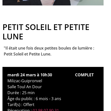
PETIT SOLEIL ET PETITE
LUNE
"Il était une fois deux petites boules de lumière :
Petit Soleil et Petite Lune.
mardi 24 mars à 10h30
COMPLET
Milizac-Guipronvel
Salle Toul An Dour
Durée : 25 min
Âge du public : 6 mois - 3 ans
Tarif(s) : Offert
Réservation :
02 98 07 90 31