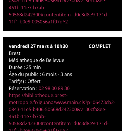
0843-11e5-b406-50568d242300&v=30cfa8ee-
461b-11e7-b7ab-
50568d242300#contentitem=d0c3d8e9-171d-
11f1-b0e9-005056a1f07d^2
vendredi 27 mars à 10h30
COMPLET
Brest
Médiathèque de Bellevue
Durée : 25 min
Âge du public : 6 mois - 3 ans
Tarif(s) : Offert
Réservation :
02 98 00 89 30
https://bibliotheque.brest-
metropole.fr/iguana/www.main.cls?p=06473cb2-
0843-11e5-b406-50568d242300&v=30cfa8ee-
461b-11e7-b7ab-
50568d242300#contentitem=d0c3d8e9-171d-
11f1-b0e9-005056a1f07d^2