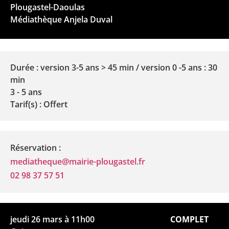
Plougastel-Daoulas
Médiathèque Anjela Duval
Durée : version 3-5 ans > 45 min / version 0 -5 ans : 30
min
3 - 5 ans
Tarif(s) : Offert
Réservation :
mediatheque@mairie-plougastel.fr
02 98 37 57 51
jeudi 26 mars à 11h00
COMPLET