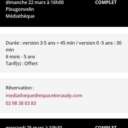
dimanche 22 mars à 16h00
COMPLET
Plougonvelin
Médiathèque
Durée : version 3-5 ans > 45 min / version 0 -5 ans : 30
min
6 mois - 5 ans
Tarif(s) : Offert
Réservation :
mediatheque@espacekeraudy.com
02 98 38 03 83
mercredi 25 mars à 10h30
COMPLET