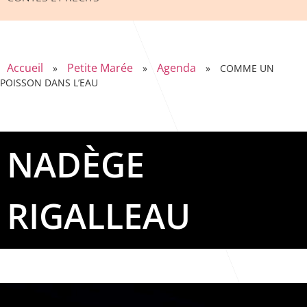
Accueil
Petite Marée
Agenda
»
»
»
COMME UN
POISSON DANS L’EAU
NADÈGE
RIGALLEAU