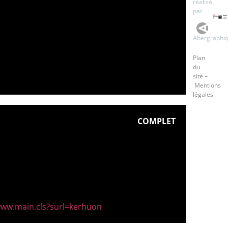
réalisé
par
Abergraphi
Plan
du
site
–
Mentions
légales
COMPLET
/www.main.cls?surl=kerhuon