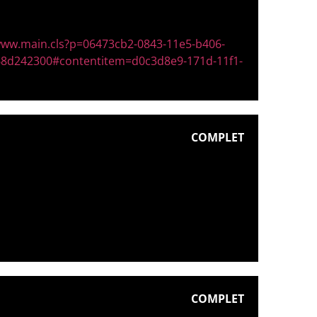
/www.main.cls?p=06473cb2-0843-11e5-b406-
8d242300#contentitem=d0c3d8e9-171d-11f1-
COMPLET
COMPLET