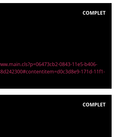
COMPLET
/www.main.cls?p=06473cb2-0843-11e5-b406-
8d242300#contentitem=d0c3d8e9-171d-11f1-
COMPLET