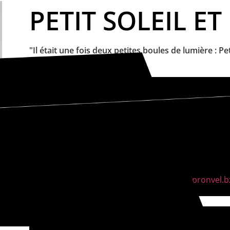
PETIT SOLEIL ET
"Il était une fois deux petites boules de lumière : Pet
mardi 24 mars à 10h30
Milizac-Guipronvel
Salle Toul An Dour
Durée : 25 min
Âge du public : 6 mois - 3 ans
Tarif(s) : Offert
Réservation :
02 98 07 90 31
Réservation :
mediatheque@milizac-guipronvel.b
mardi 24 mars à 17h00