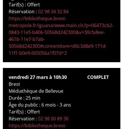
Tarif(s) : Offert
Réservation :
02 98 34 32 84
https://bibliotheque.brest-
metropole.fr/iguana/www.main.cls?p=06473cb2-
0843-11e5-b406-50568d242300&v=30cfa8ee-
461b-11e7-b7ab-
50568d242300#contentitem=d0c3d8e9-171d-
11f1-b0e9-005056a1f07d^2
vendredi 27 mars à 10h30
COMPLET
Brest
Médiathèque de Bellevue
Durée : 25 min
Âge du public : 6 mois - 3 ans
Tarif(s) : Offert
Réservation :
02 98 00 89 30
https://bibliotheque.brest-