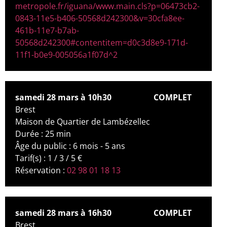
metropole.fr/iguana/www.main.cls?p=06473cb2-
0843-11e5-b406-50568d242300&v=30cfa8ee-
461b-11e7-b7ab-
50568d242300#contentitem=d0c3d8e9-171d-
11f1-b0e9-005056a1f07d^2
samedi 28 mars à 10h30
COMPLET
Brest
Maison de Quartier de Lambézellec
Durée : 25 min
Âge du public : 6 mois - 5 ans
Tarif(s) : 1 / 3 / 5 €
Réservation :
02 98 01 18 13
samedi 28 mars à 16h30
COMPLET
Brest