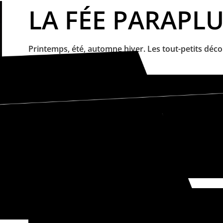
LA FÉE PARAPLU
Printemps, été, automne hiver. Les tout-petits déco
samedi 21 mars à 10h30
Brest
Patronage Laïque du Pilier Rouge
Durée : 35 min
Âge du public : 2 - 5 ans
Tarif(s) : 3 €
Réservation :
02 98 41 89 76
samedi 21 mars à 17h00
Brest