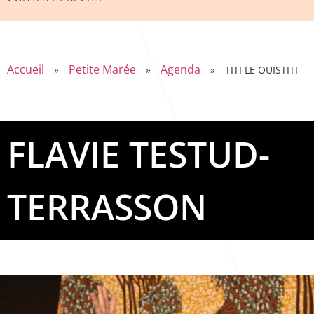
Accueil
Petite Marée
Agenda
»
»
»
TITI LE OUISTITI
FLAVIE TESTUD-
TERRASSON