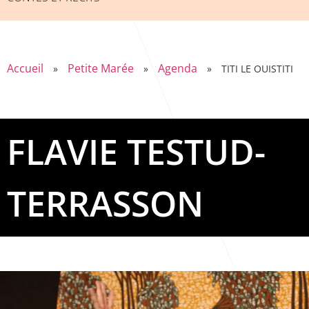
Accueil
Petite Marée
Agenda
»
»
»
TITI LE OUISTITI
FLAVIE TESTUD-
TERRASSON